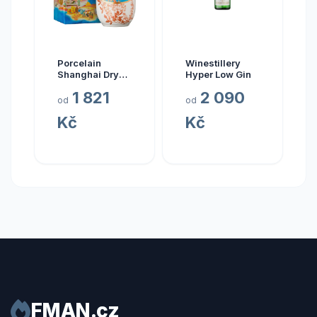
Porcelain
Winestillery
Shanghai Dry
Hyper Low Gin
Gin 0.7l
1 821
2 090
od
od
Kč
Kč
FMAN.cz