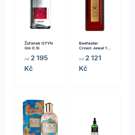
Žufánek GYYN
Beefeater
Gin 0.5l
Crown Jewel 1l
50%
2 195
2 121
od
od
Kč
Kč