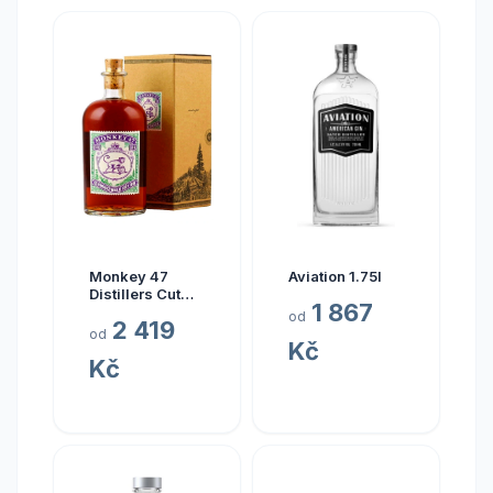
Monkey 47
Aviation 1.75l
Distillers Cut
1 867
LO1 2019 0.5l
od
2 419
od
Kč
Kč