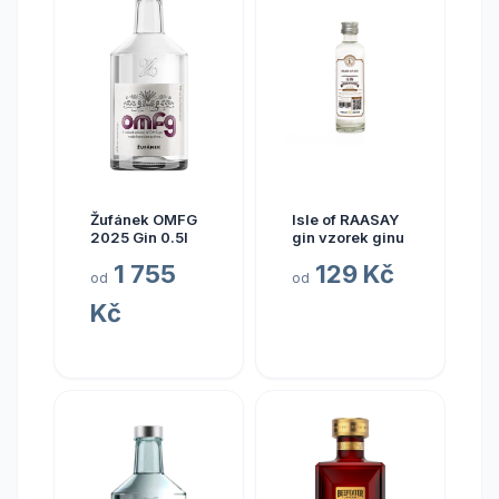
Žufánek OMFG
Isle of RAASAY
2025 Gin 0.5l
gin vzorek ginu
1 755
129 Kč
od
od
Kč