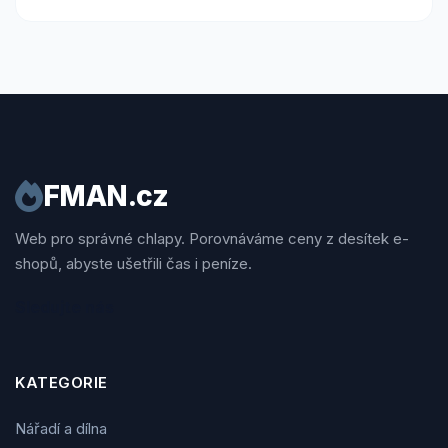
FMAN.cz
Web pro správné chlapy. Porovnáváme ceny z desítek e-
shopů, abyste ušetřili čas i peníze.
Sledujte nás
KATEGORIE
Nářadí a dílna