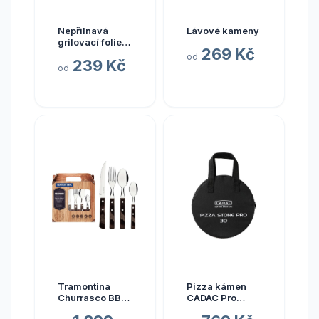
Nepřilnavá
Lávové kameny
grilovací folie
269 Kč
Cadac
od
239 Kč
od
Tramontina
Pizza kámen
Churrasco BBQ
CADAC Pro
sada příborů
průměr 25 cm