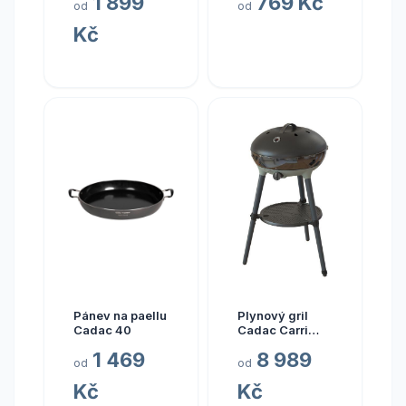
1 899
769 Kč
Tramontina
od
od
Polywood 24
Kč
ks, hnědá
Pánev na paellu
Plynový gril
Cadac 40
Cadac Carri
Chef 50
1 469
8 989
BBQ/Grill2Braai
od
od
Kč
Kč