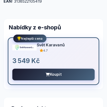
EAN:
3138522105419
Nabídky z e-shopů
Nejlepší cena
Svět Karavanů
4.7
3 549 Kč
Koupit