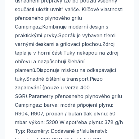
usnadnění přepravy lze po použití všechny
součásti uložit uvnitř vařiče. Klíčové vlastnosti
přenosného plynového grilu
Campingaz:Kombinuje moderní design s
praktickými prvky.Sporák je vybaven třemi
varnými deskami a grilovací plochou.Zdroj
tepla je v horní části.Tuky nekapou na zdroj
ohřevu a nezpůsobují šlehání
plamenů.Disponuje miskou na odkapávající
tuky.Snadné čištění a transport.Piezo
zapalování (pouze u verze 400
SGR).Parametry přenosného plynového grilu
Campingaz: barva: modrá připojení plynu:
R904, R907, propan / butan tlak plynu: 50
mbar výkon: 5200 W spotřeba plynu: 378 g/h
Typ: Rozměry: Dodávané příslušenství: