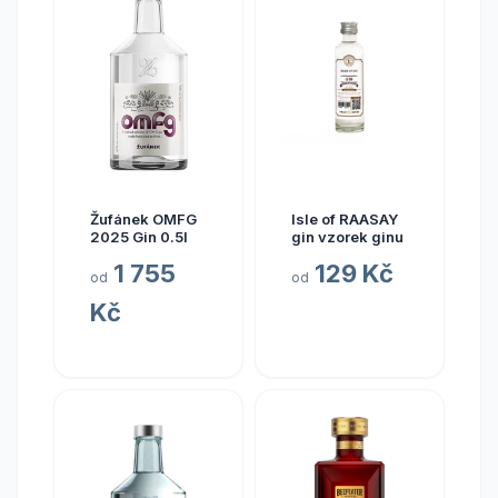
Žufánek OMFG
Isle of RAASAY
2025 Gin 0.5l
gin vzorek ginu
1 755
129 Kč
od
od
Kč