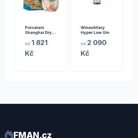
Porcelain
Winestillery
Shanghai Dry
Hyper Low Gin
Gin 0.7l
1 821
2 090
od
od
Kč
Kč
FMAN.cz