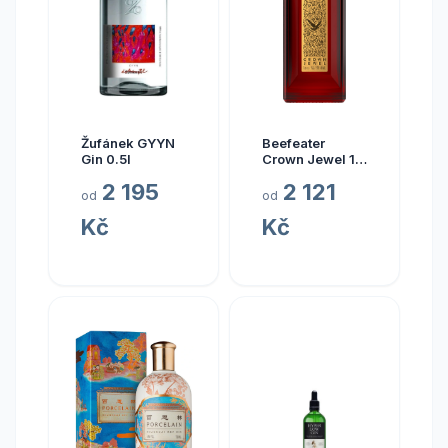
Žufánek GYYN
Beefeater
Gin 0.5l
Crown Jewel 1l
50%
2 195
2 121
od
od
Kč
Kč