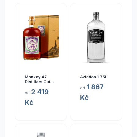
Monkey 47
Aviation 1.75l
Distillers Cut
1 867
LO1 2019 0.5l
od
2 419
od
Kč
Kč